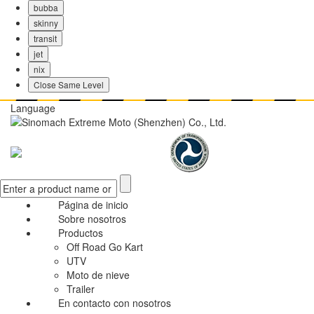
bubba
skinny
transit
jet
nix
Close Same Level
Language
Página de inicio
Sobre nosotros
Productos
Off Road Go Kart
UTV
Moto de nieve
Trailer
En contacto con nosotros