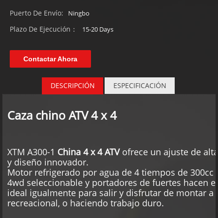
Puerto De Envío:
Ningbo
Plazo De Ejecución：
15-20 Days
Contactar Ahora
DESCRIPCIÓN
ESPECIFICACIÓN
Caza chino ATV 4 x 4
la
especificación sobre 4 x 4 ATV
:
XTM A300-1
China 4 x 4
ATV
ofrece un ajuste de alta
y diseño innovador.
de
Motor refrigerado por agua de 4 tiempos de 300cc 
de
4wd seleccionable y portadores de fuertes hacen e
ideal igualmente para salir y disfrutar de montar a 
recreacional, o haciendo trabajo duro.