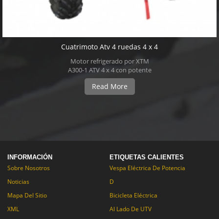
Cuatrimoto Atv 4 ruedas 4 x 4
Motor refrigerado por XTM
A300-1 ATV 4 x 4 con potente
300cc 4T, agua. Ofrece un
Read More
ajuste de alta calidad y diseño
innovador.Motor refrigerado
por agua de 4 tiempos de
300cc potente, 4wd
seleccionable y portadores de
fuertes hacen este ATV ideal
igualmente para salir y
disfrutar de montar a caballo
INFORMACIÓN
recreacional, o haciendo
ETIQUETAS CALIENTES
trabajo duro.
Sobre Nosotros
Vespa Eléctrica De Potencia
Noticias
D
Mapa Del Sitio
Bicicleta Eléctrica
XML
Al Lado De UTV