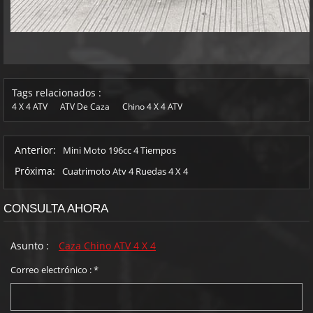
Tags relacionados :
4 X 4 ATV
ATV De Caza
Chino 4 X 4 ATV
Anterior:
Mini Moto 196cc 4 Tiempos
Próxima:
Cuatrimoto Atv 4 Ruedas 4 X 4
CONSULTA AHORA
Asunto :
Caza Chino ATV 4 X 4
Correo electrónico :
*