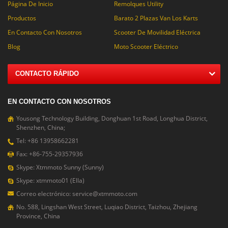
Página De Inicio
Remolques Utility
Productos
Barato 2 Plazas Van Los Karts
En Contacto Con Nosotros
Scooter De Movilidad Eléctrica
Blog
Moto Scooter Eléctrico
CONTACTO RÁPIDO
EN CONTACTO CON NOSOTROS
Yousong Technology Building, Donghuan 1st Road, Longhua District,
Shenzhen, China;
Tel: +86 13958662281
Fax: +86-755-29357936
Skype: Xtmmoto Sunny (Sunny)
Skype: xtmmoto01 (Ella)
Correo electrónico: service@xtmmoto.com
No. 588, Lingshan West Street, Luqiao District, Taizhou, Zhejiang
Province, China