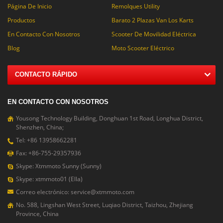
Página De Inicio
Remolques Utility
Productos
Barato 2 Plazas Van Los Karts
En Contacto Con Nosotros
Scooter De Movilidad Eléctrica
Blog
Moto Scooter Eléctrico
CONTACTO RÁPIDO
EN CONTACTO CON NOSOTROS
Yousong Technology Building, Donghuan 1st Road, Longhua District,
Shenzhen, China;
Tel: +86 13958662281
Fax: +86-755-29357936
Skype: Xtmmoto Sunny (Sunny)
Skype: xtmmoto01 (Ella)
Correo electrónico: service@xtmmoto.com
No. 588, Lingshan West Street, Luqiao District, Taizhou, Zhejiang
Province, China