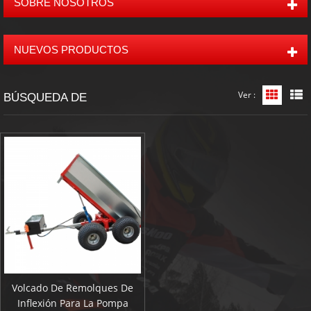
SOBRE NOSOTROS
NUEVOS PRODUCTOS
Ver :
Vista d
V
BÚSQUEDA DE
Volcado De Remolques De
Inflexión Para La Pompa