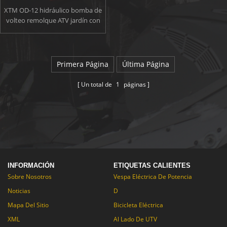
Hydráulica De ATV
XTM OD-12 hidráulico bomba de
volteo remolque ATV jardín con
resistente pero ligero,
neumáticos de flotación amplia y
alta altura para fuera de
carretera.OD-12 especial
Primera Página
Última Página
equipado con bomba electro
hidráulica externa, le da un
Un total de
1
páginas
vuelco más fácil.
INFORMACIÓN
ETIQUETAS CALIENTES
Sobre Nosotros
Vespa Eléctrica De Potencia
Noticias
D
Mapa Del Sitio
Bicicleta Eléctrica
XML
Al Lado De UTV