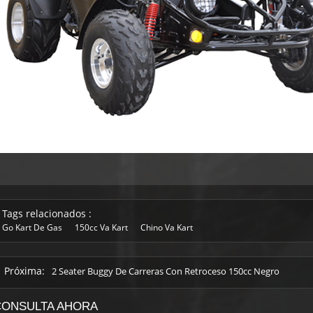
Tags relacionados :
Go Kart De Gas
150cc Va Kart
Chino Va Kart
Próxima:
2 Seater Buggy De Carreras Con Retroceso 150cc Negro
CONSULTA AHORA