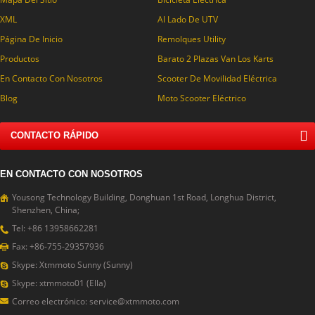
XML
Al Lado De UTV
Página De Inicio
Remolques Utility
Productos
Barato 2 Plazas Van Los Karts
En Contacto Con Nosotros
Scooter De Movilidad Eléctrica
Blog
Moto Scooter Eléctrico
CONTACTO RÁPIDO
EN CONTACTO CON NOSOTROS
Yousong Technology Building, Donghuan 1st Road, Longhua District,
Shenzhen, China;
Tel: +86 13958662281
Fax: +86-755-29357936
Skype: Xtmmoto Sunny (Sunny)
Skype: xtmmoto01 (Ella)
Correo electrónico: service@xtmmoto.com