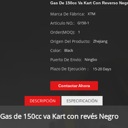
Gas De 150cc Va Kart Con Reverso Neg
Marca De Fábrica:
XTM
Artículo NO.:
G150-1
Order(MOQ):
1
Origen Del Producto:
Zhejiang
Color:
Black
Puerto De Envío:
Ningbo
Plazo De Ejecución：
15-20 Days
Contactar Ahora
DESCRIPCIÓN
ESPECIFICACIÓN
Gas de 150cc va Kart con revés
Negro
especificación sobre Gas Go Kart